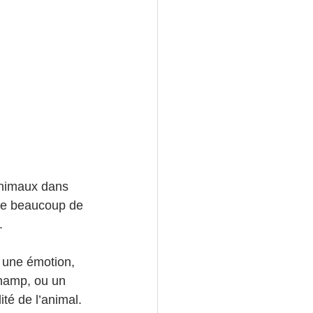
animaux dans 
de beaucoup de 
.
 une émotion, 
champ, ou un 
ité de l’animal.