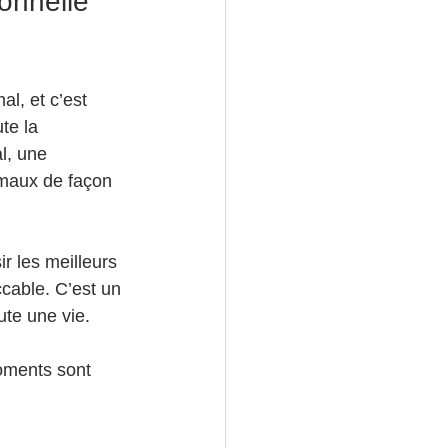
onnelle 
l, et c’est 
te la 
l, une 
maux de façon 
r les meilleurs 
cable. C’est un 
ute une vie.
oments sont 